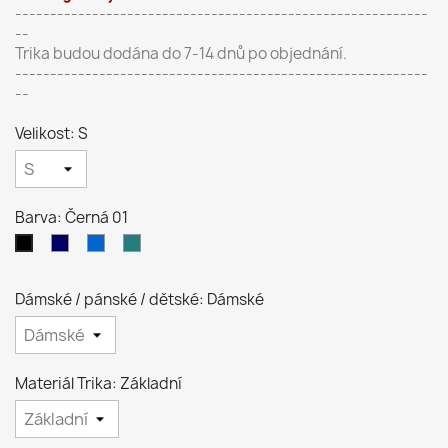
-----------------------------------------------------------
--
Trika budou dodána do 7-14 dnů po objednání.
-----------------------------------------------------------
--
Velikost: S
Barva: Černá 01
Námořní
Královsky
Petrolejová
Černá
modrá
modrá
93
01
02
05
Dámské / pánské / dětské: Dámské
Materiál Trika: Základní