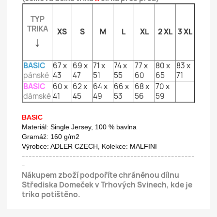
TYP
TRIKA
XS
S
M
L
XL
2 XL
3 XL
↓
BASIC
67 x
69 x
71 x
74 x
77 x
80 x
83 x
pánské
43
47
51
55
60
65
71
BASIC
60 x
62 x
64 x
66 x
68 x
70 x
dámské
41
45
49
53
56
59
BASIC
M
ateriál: Single Jersey, 100 % bavlna
Gramáž: 160 g/m2
Výrobce: ADLER CZECH,
Kolekce: MALFINI
---------------------------------------------------
-
Nákupem zboží podpoříte chráněnou dílnu
Střediska Domeček v Trhových Svinech, kde je
triko potištěno.