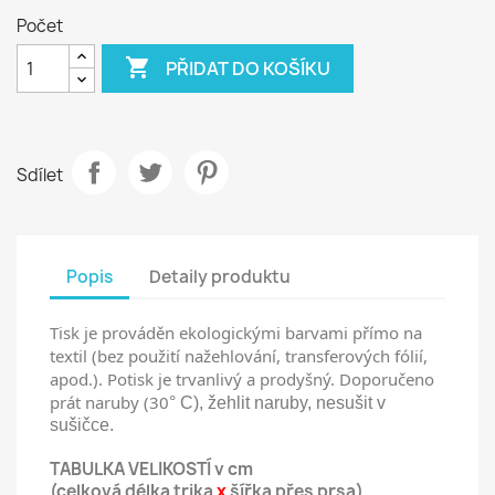
Počet

PŘIDAT DO KOŠÍKU
Sdílet
Popis
Detaily produktu
Tisk je prováděn ekologickými barvami přímo na
textil (bez použití nažehlování, transferových fólií,
apod.). Potisk je trvanlivý a prodyšný. Doporučeno
prát naruby (30
° C), žehlit naruby, nesušit v
sušičce.
TABULKA VELIKOSTÍ v cm
(celková délka trika
x
šířka přes prsa)