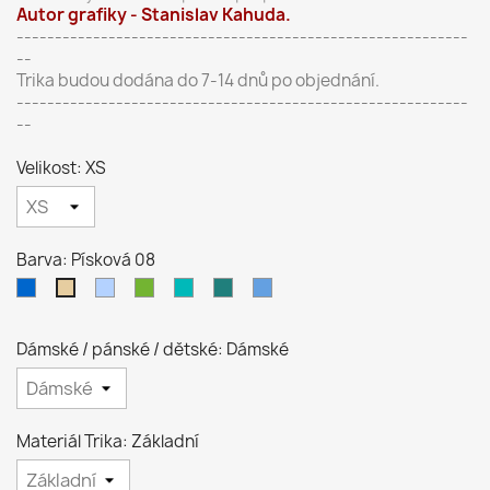
Autor grafiky - Stanislav Kahuda.
-----------------------------------------------------------
--
Trika budou dodána do 7-14 dnů po objednání.
-----------------------------------------------------------
--
Velikost: XS
Barva: Písková 08
Královsky
Nebesky
Středně
Tyrkysová
Petrolejová
Azurově
Písková
modrá
modrá
zelená
44
93
modrá
08
05
15
16
14
Dámské / pánské / dětské: Dámské
Materiál Trika: Základní