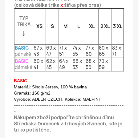
(celková délka trika
x
šířka přes prsa)
TYP
TRIKA
XS
S
M
L
XL
2 XL
3 XL
↓
BASIC
67 x
69 x
71 x
74 x
77 x
80 x
83 x
pánské
43
47
51
55
60
65
71
BASIC
60 x
62 x
64 x
66 x
68 x
70 x
dámské
41
45
49
53
56
59
BASIC
M
ateriál: Single Jersey, 100 % bavlna
Gramáž: 160 g/m2
Výrobce: ADLER CZECH,
Kolekce: MALFINI
---------------------------------------------------
-
Nákupem zboží podpoříte chráněnou dílnu
Střediska Domeček v Trhových Svinech, kde je
triko potištěno.