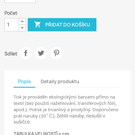
Počet

PŘIDAT DO KOŠÍKU
Sdílet
Popis
Detaily produktu
Tisk je prováděn ekologickými barvami přímo na
textil (bez použití nažehlování, transferových fólií,
apod.). Potisk je trvanlivý a prodyšný. Doporučeno
prát naruby (30
° C), žehlit naruby, nesušit v
sušičce.
TABULKA VELIKOSTÍ v cm