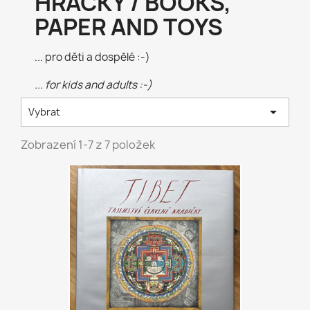
HRAČKY / BOOKS,
PAPER AND TOYS
... pro děti a dospělé :-)
... for kids and adults :-)

Vybrat
Zobrazení 1-7 z 7 položek