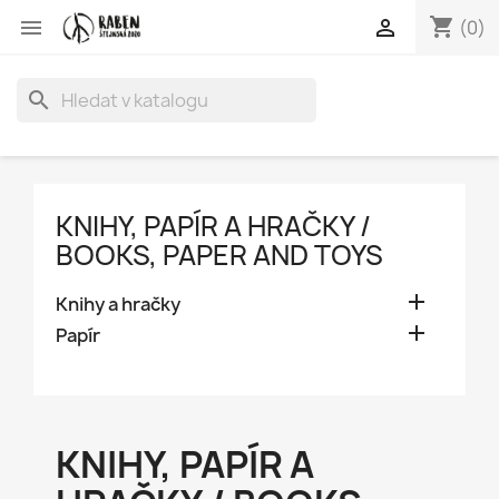
shopping_cart


(0)
search
KNIHY, PAPÍR A HRAČKY /
BOOKS, PAPER AND TOYS

Knihy a hračky

Papír
KNIHY, PAPÍR A